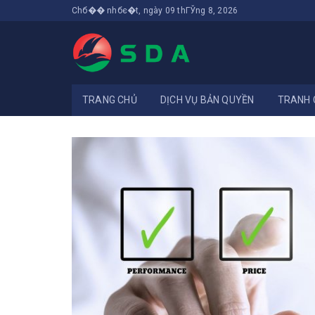
Chб�� nhбє�t, ngày 09 thГЎng 8, 2026
TRANG CHỦ
DỊCH VỤ BẢN QUYỀN
TRANH 