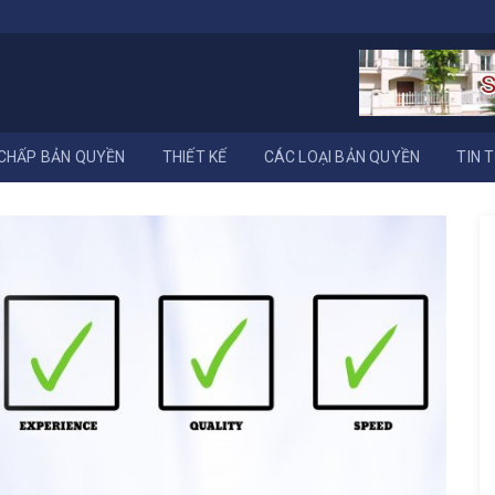
CHẤP BẢN QUYỀN
THIẾT KẾ
CÁC LOẠI BẢN QUYỀN
TIN 