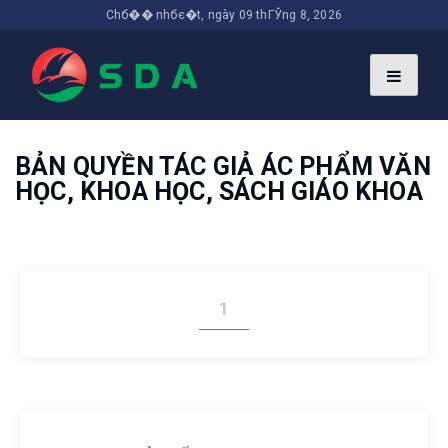
Chб�� nhбє�t, ngày 09 thГЎng 8, 2026
BẢN QUYỀN TÁC GIẢ ÁC PHẨM VĂN
HỌC, KHOA HỌC, SÁCH GIÁO KHOA
1