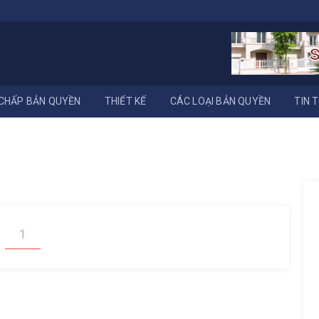
CHẤP BẢN QUYỀN
THIẾT KẾ
CÁC LOẠI BẢN QUYỀN
TIN 
1