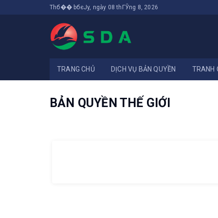
Thб�� bбєЈy, ngày 08 thГЎng 8, 2026
TRANG CHỦ
DỊCH VỤ BẢN QUYỀN
TRANH 
BẢN QUYỀN THẾ GIỚI