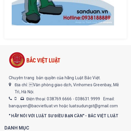
Chuyên trang bản quyền của hãng Luật Bắc Việt.
Địa chỉ: Văn phòng giao dịch, Vinhomes Greenbay, Mễ
Trì, Hà Nội.
Điện thoại: 038769.6666 - 038631.9999
Email:
banquyen@bacvietluat.vn hoặc luatsudungst@gmail.com
" HÃY NÓI VỚI LUẬT SƯ ĐIỀU BẠN CẦN" - BẮC VIỆT LUẬT
DANH MỤC