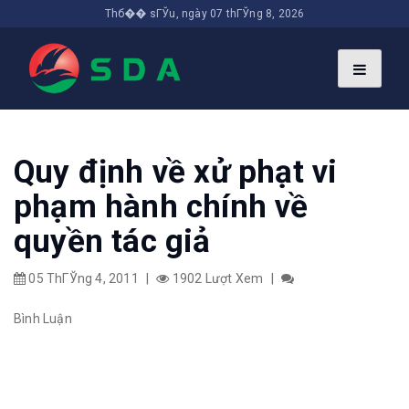
Thб�� sГЎu, ngày 07 thГЎng 8, 2026
Quy định về xử phạt vi
phạm hành chính về
quyền tác giả
05 ThГЎng 4, 2011
|
1902 Lượt Xem
|
Bình Luận