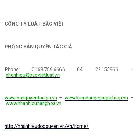
CÔNG TY LUẬT BẮC VIỆT
PHÒNG BẢN QUYỀN TÁC GIẢ
Phone: 0168.769.6666 04. 22155966 –
nhanhieu@bacvietluat.vn
www.banquyentacgia.vn
–
www.kieudangcongnghiep.vn
–
www.nhanhieuhanghoa.vn
http://nhanhieudocquyen.vn/vn/home/