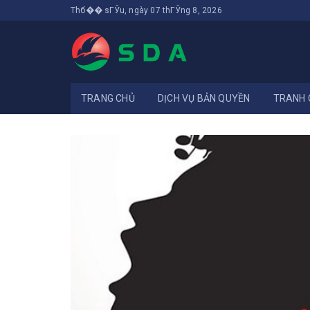
Thб�� sГЎu, ngày 07 thГЎng 8, 2026
TRANG CHỦ
DỊCH VỤ BẢN QUYỀN
TRANH 