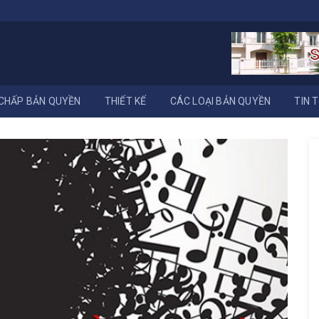
CHẤP BẢN QUYỀN
THIẾT KẾ
CÁC LOẠI BẢN QUYỀN
TIN 