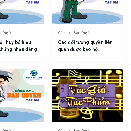
n Quyền
Các Loại Bản Quyền
ổi, huỷ bỏ hiệu
Các đối tượng quyền liên
 chứng nhận đăng
quan được bảo hộ.
tác giả, Giấy
ận đăng ký
n quan.
n Quyền
Các Loại Bản Quyền