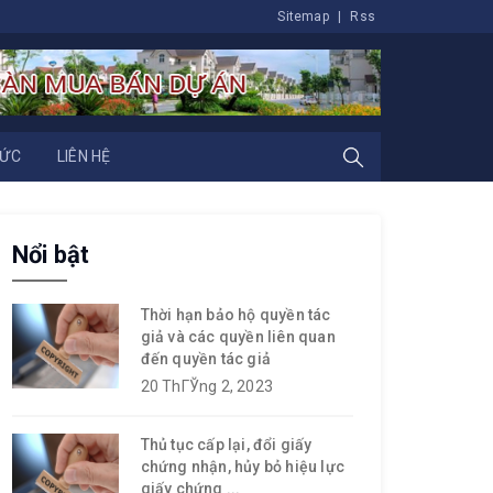
Sitemap
|
Rss
TỨC
LIÊN HỆ
Nổi bật
Thời hạn bảo hộ quyền tác
giả và các quyền liên quan
đến quyền tác giả
20 ThГЎng 2, 2023
Thủ tục cấp lại, đổi giấy
chứng nhận, hủy bỏ hiệu lực
giấy chứng ...