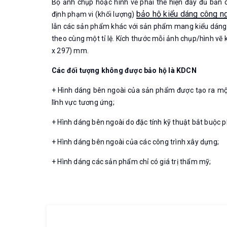
Bộ ảnh chụp hoặc hình vẽ phải thể hiện đầy đủ bản
bảo hộ kiểu dáng công n
định phạm vi (khối lượng)
lẫn các sản phẩm khác với sản phẩm mang kiểu dáng 
theo cùng một tỉ lệ. Kích thước mỗi ảnh chụp/hình v
x 297) mm.
Các đối tượng không được bảo hộ là KDCN
+ Hình dáng bên ngoài của sản phẩm được tạo ra một 
lĩnh vực tương ứng;
+ Hình dáng bên ngoài do đặc tính kỹ thuật bắt buộc p
+ Hình dáng bên ngoài của các công trình xây dựng;
+ Hình dáng các sản phẩm chỉ có giá trị thẩm mỹ;