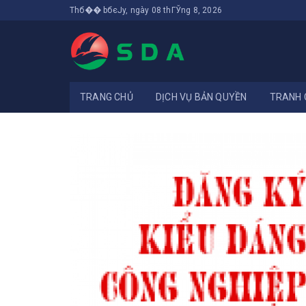
Thб�� bбєЈy, ngày 08 thГЎng 8, 2026
TRANG CHỦ
DỊCH VỤ BẢN QUYỀN
TRANH 