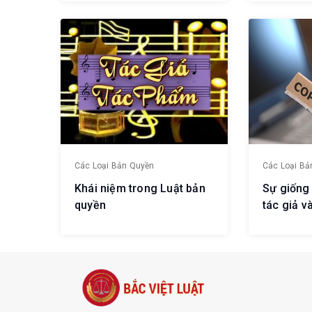
hành vi r
Các Loại Bản Quyền
Các Loại Bả
Khái niệm trong Luật bản
Sự giống
quyền
tác giả v
ra sao