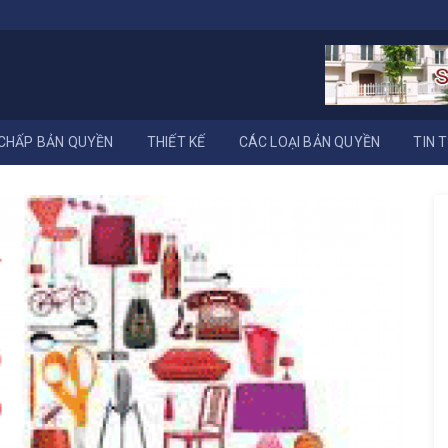
CHẤP BẢN QUYỀN
THIẾT KẾ
CÁC LOẠI BẢN QUYỀN
TIN 