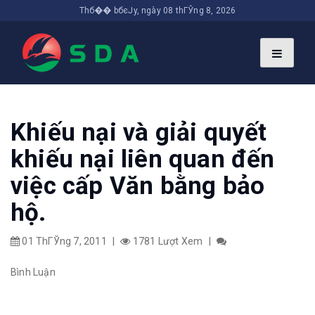
Thб�� bбєЈy, ngày 08 thГЎng 8, 2026
Khiếu nại và giải quyết
khiếu nại liên quan đến
việc cấp Văn bằng bảo
hộ.
01 ThГЎng 7, 2011
|
1781 Lượt Xem
|
Bình Luận