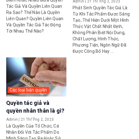
Admin
|
21 ThГЎng 2, 2023
Tác Giả Và Quyền Liên Quan
Phát Sinh Quyền Tác Giả Là:
Ra Sao? Thế Nào Là Quyền
Từ Khi Tác Phẩm Được Sáng
Liên Quan? Quyền Liên Quan
Tạo, Thể Hiện Dưới Một Hình
Và Quyền Tác Giả Tác Động
Thức Vật Chất Nhất Định,
Tới Nhau Thế Nào?
Không Phân Biệt Nội Dung,
Chất Lượng, Hình Thức,
Phương Tiện, Ngôn Ngữ Đã
Được Công Bố Hay ...
Các loại bản quyền
Quyền tác giả và
quyền nhân thân là gì?
Admin
|
21 ThГЎng 2, 2023
Là Quyền Của Tổ Chức, Cá
Nhân Đối Với Tác Phẩm Do
Mình Sáng Tạo Ra Hoặc Sở