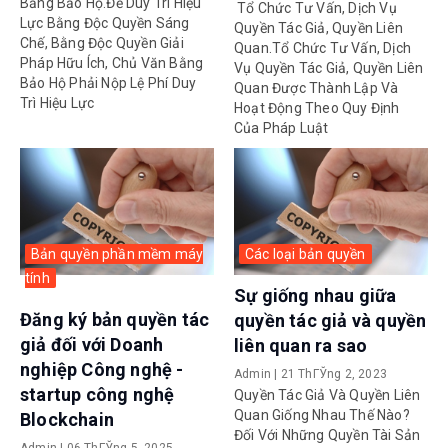
Bằng Bảo Hộ.Để Duy Trì Hiệu
Tổ Chức Tư Vấn, Dịch Vụ
Lực Bằng Độc Quyền Sáng
Quyền Tác Giả, Quyền Liên
Chế, Bằng Độc Quyền Giải
Quan.Tổ Chức Tư Vấn, Dịch
Pháp Hữu Ích, Chủ Văn Bằng
Vụ Quyền Tác Giả, Quyền Liên
Bảo Hộ Phải Nộp Lệ Phí Duy
Quan Được Thành Lập Và
Trì Hiệu Lực
Hoạt Động Theo Quy Định
Của Pháp Luật
Bản quyền phần mềm máy
Các loại bản quyền
tính
Sự giống nhau giữa
Đăng ký bản quyền tác
quyền tác giả và quyền
giả đối với Doanh
liên quan ra sao
nghiệp Công nghệ -
Admin
|
21 ThГЎng 2, 2023
startup công nghệ
Quyền Tác Giả Và Quyền Liên
Quan Giống Nhau Thế Nào?
Blockchain
Đối Với Những Quyền Tài Sản
Admin
|
06 ThГЎng 5, 2025