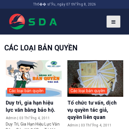
Thб�� sГЎu, ngày 07 thГЎng 8, 2026
CÁC LOẠI BẢN QUYỀN
Các loại bản quyền
Các loại bản quyền
Duy trì, gia hạn hiệu
Tổ chức tư vấn, dịch
lực văn bằng bảo hộ.
vụ quyền tác giả,
quyền liên quan
Admin
|
03 ThГЎng 4, 2011
Duy Trì, Gia Hạn Hiệu Lực Văn
Admin
|
03 ThГЎng 4, 2011