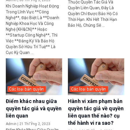
Thuộc Quyền Tác Giả Và
Khi Doanh Nghiệp Hoạt Động
Quyền Liên Quan, Đây Là
Trong Lĩnh Vực **công
Quyền Chỉ Được Bảo Hộ Có
Nghệ**, Đặc Biệt Là **doanh
Thời Hạn. Khi Hết Thời Hạn
Nghiệp Khoa Học Và Công
Bảo Hộ, Chúng Sẽ ...
Nghệ (KH&CN)** Hoặc
**startup Công Nghệ**, Thì
Việc **đăng Ký Và Bảo Hộ
Quyền Sở Hữu Trí Tuệ** Là
Cực Kỳ Quan ...
Các loại bản quyền
Các loại bản quyền
Điểm khác nhau giữa
Hành vi xâm phạm bản
quyền tác giả và quyền
quyền tác giả về quyền
liên quan
liên quan thế nào? cụ
thể hành vi ra sao?
Admin
|
21 ThГЎng 2, 2023
Điểm Khác Nhau Giữa Quyền