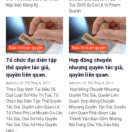
Nộp Đơn Đăng Ký ...
Tuệ 2005 Bị Coi Là Vi Phạm
Quyền ...
Bảo hộ bản quyền
Bảo hộ bản quyền
Tổ chức đại diện tập
Hợp đồng chuyển
thể quyền tác giả,
nhượng quyền tác giả,
quyền liên quan.
quyền liên quan.
Admin
|
01 ThГЎng 4, 2011
Admin
|
01 ThГЎng 4, 2011
Theo Quy Định Tại Điều 56
Hợp Đồng Chuyển Nhượng
Của Luật Sở Hữu Trí Tuệ, Tổ
Quyền Tác Giả, Quyền Liên
Chức Đại Diện Tập Thể Quyền
Quan. Hợp Đồng Chuyển
Tác Giả, Quyền Liên Quan Là
Nhượng Quyền Tác Giả, Quyền
Tổ Chức Phi Lợi Nhuận Do Các
Liên Quan Phải Được Lập
Tác Giả, Chủ Sở Hữu Quyền
Thành Văn Bản Gồm Những
Tác Giả, Chủ Sở Hữu Quyền
Nội Dung Chủ Yếu Sau Đây
Liên ...