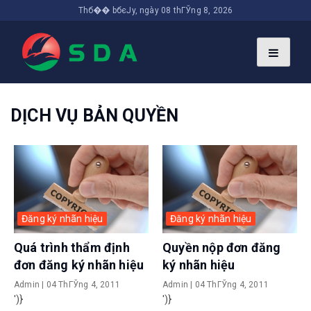
Thб�� bбєЈy, ngày 08 thГЎng 8, 2026
DỊCH VỤ BẢN QUYỀN
Đăng ký nhãn hiệu
Đăng ký nhãn hiệu
Quá trình thẩm định
Quyền nộp đơn đăng
đơn đăng ký nhãn hiệu
ký nhãn hiệu
Admin
|
04 ThГЎng 4, 2011
Admin
|
04 ThГЎng 4, 2011
')}
')}