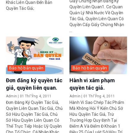
Giấy Chứng Nhận Đăng Ký
Khác Liên Quan Đến Bản
Quyền Liên Quan1. Cơ Quan
Quyền Tác Giả;
Quản Lý Nhà Nước Về Quyền
Tác Giả, Quyền Liên Quan Có
Quyền Cấp Giấy Chứng Nhận
...
Bảo hộ bản quyền
Bảo hộ bản quyền
Đơn đăng ký quyền tác
Hành vi xâm phạm
giả, quyền liên quan.
quyền tác giả.
Admin
|
01 ThГЎng 4, 2011
Admin
|
01 ThГЎng 4, 2011
Đơn Đăng Ký Quyền Tác Giả,
Hành Vi Sao Chép Tác Phẩm
Quyền Liên Quan.Tác Giả, Chủ
Mà Không Hỏi Ý Kiến Chủ Sở
Sở Hữu Quyền Tác Giả, Chủ
Hữu Quyền Tác Giả, Trừ
Sở Hữu Quyền Liên Quan Có
Trường Hợp Quy Định Tại
Thể Trực Tiếp Hoặc Uỷ Quyền
Điểm A Và Điểm Đ Khoản 1
Cho Tổ Chức, Cá Nhân Khác
Điều 25 Của Luật Sở Hữu Trí