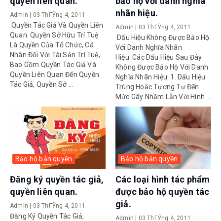
quyền liên quan.
bảo hộ với danh nghĩa
nhãn hiệu.
Admin
|
03 ThГЎng 4, 2011
Quyền Tác Giả Và Quyền Liên
Admin
|
03 ThГЎng 4, 2011
Quan. Quyền Sở Hữu Trí Tuệ
Dấu Hiệu Không Được Bảo Hộ
Là Quyền Của Tổ Chức, Cá
Với Danh Nghĩa Nhãn
Nhân Đối Với Tài Sản Trí Tuệ,
Hiệu Các Dấu Hiệu Sau Đây
Bao Gồm Quyền Tác Giả Và
Không Được Bảo Hộ Với Danh
Quyền Liên Quan Đến Quyền
Nghĩa Nhãn Hiệu: 1. Dấu Hiệu
Tác Giả, Quyền Sở ...
Trùng Hoặc Tương Tự Đến
Mức Gây Nhầm Lẫn Với Hình ...
Bảo hộ bản quyền
Bảo hộ bản quyền
Đăng ký quyền tác giả,
Các loại hình tác phẩm
quyền liên quan.
được bảo hộ quyền tác
giả.
Admin
|
03 ThГЎng 4, 2011
Đăng Ký Quyền Tác Giả,
Admin
|
03 ThГЎng 4, 2011