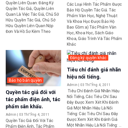
Quyền Liên Quan. Đăng Ký
Các Loại Hình Tác Phẩm Được
Quyền Tác Giả, Quyền Liên
Bảo Hộ Quyền Tác Giả. Tác
Quan Là Việc Tác Giả, Chủ Sở
Phẩm Văn Học, Nghệ Thuật
Hữu Quyền Tác Giả, Chủ Sở
Và Khoa Học Được Bảo Hộ
Hữu Quyền Liên Quan Nộp
Bao Gồm:a) Tác Phẩm Văn
Đơn Và Hồ Sơ Kèm Theo
Học, Khoa Học, Sách Giáo
Khoa, Giáo Trình Và Tác Phẩm
Khác
Đăng ký quyền khác
Tiêu chí đánh giá nhãn
hiệu nổi tiếng.
Bảo hộ bản quyền
Admin
|
03 ThГЎng 4, 2011
Tiêu Chí Đánh Giá Nhãn Hiệu
Quyền tác giả đối với
Nổi Tiếng, Các Tiêu Chí Sau
tác phẩm điện ảnh, tác
Đây Được Xem Xét Khi Đánh
phẩm sân khấu.
Giá Một Nhãn Hiệu Là Nổi
Tiếng: Các Tiêu Chí Sau Đây
Admin
|
03 ThГЎng 4, 2011
Được Xem Xét Khi Đánh Giá
Quyền Tác Giả Đối Với Tác
Một Nhãn Hiệu Là Nổi Tiếng: ...
Phẩm Điện Ảnh, Tác Phẩm