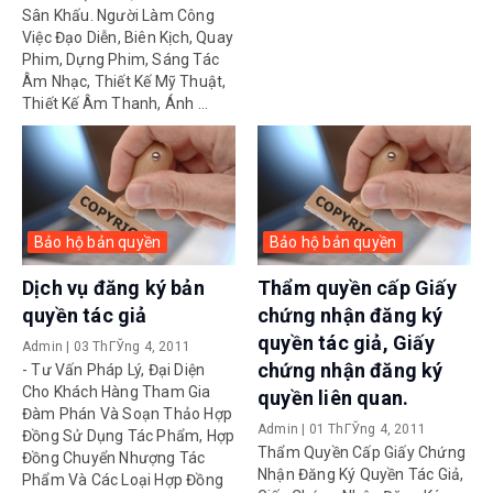
Sân Khấu. Người Làm Công
Việc Đạo Diễn, Biên Kịch, Quay
Phim, Dựng Phim, Sáng Tác
Âm Nhạc, Thiết Kế Mỹ Thuật,
Thiết Kế Âm Thanh, Ánh ...
Bảo hộ bản quyền
Bảo hộ bản quyền
Dịch vụ đăng ký bản
Thẩm quyền cấp Giấy
quyền tác giả
chứng nhận đăng ký
quyền tác giả, Giấy
Admin
|
03 ThГЎng 4, 2011
chứng nhận đăng ký
- Tư Vấn Pháp Lý, Đại Diện
Cho Khách Hàng Tham Gia
quyền liên quan.
Đàm Phán Và Soạn Thảo Hợp
Admin
|
01 ThГЎng 4, 2011
Đồng Sử Dụng Tác Phẩm, Hợp
Thẩm Quyền Cấp Giấy Chứng
Đồng Chuyển Nhượng Tác
Nhận Đăng Ký Quyền Tác Giả,
Phẩm Và Các Loại Hợp Đồng