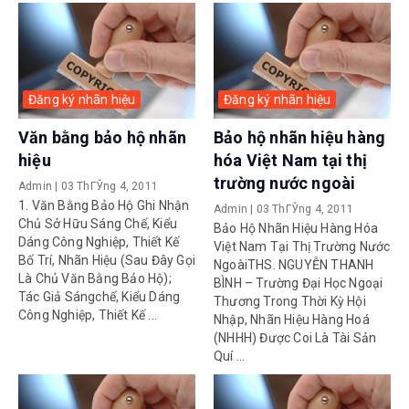
Đăng ký nhãn hiệu
Đăng ký nhãn hiệu
Văn bằng bảo hộ nhãn
Bảo hộ nhãn hiệu hàng
hiệu
hóa Việt Nam tại thị
trường nước ngoài
Admin
|
03 ThГЎng 4, 2011
1. Văn Bằng Bảo Hộ Ghi Nhận
Admin
|
03 ThГЎng 4, 2011
Chủ Sở Hữu Sáng Chế, Kiểu
Bảo Hộ Nhãn Hiệu Hàng Hóa
Dáng Công Nghiệp, Thiết Kế
Việt Nam Tại Thị Trường Nước
Bố Trí, Nhãn Hiệu (sau Đây Gọi
NgoàiTHS. NGUYỄN THANH
Là Chủ Văn Bằng Bảo Hộ);
BÌNH – Trường Đại Học Ngoại
Tác Giả Sángchế, Kiểu Dáng
Thương Trong Thời Kỳ Hội
Công Nghiệp, Thiết Kế ...
Nhập, Nhãn Hiệu Hàng Hoá
(NHHH) Được Coi Là Tài Sản
Quí ...