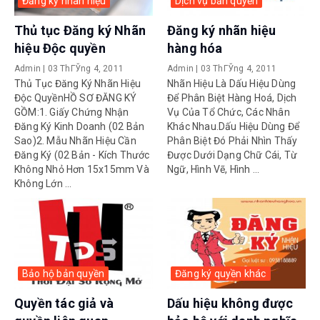
Đăng ký nhãn hiệu
Dịch vụ bản quyền
Thủ tục Đăng ký Nhãn
Đăng ký nhãn hiệu
hiệu Độc quyền
hàng hóa
Admin
|
03 ThГЎng 4, 2011
Admin
|
03 ThГЎng 4, 2011
Thủ Tục Đăng Ký Nhãn Hiệu
Nhãn Hiệu Là Dấu Hiệu Dùng
Độc QuyềnHỒ SƠ ĐĂNG KÝ
Để Phân Biệt Hàng Hoá, Dịch
GỒM:1. Giấy Chứng Nhận
Vụ Của Tổ Chức, Các Nhân
Đăng Ký Kinh Doanh (02 Bản
Khác Nhau.Dấu Hiệu Dùng Để
Sao)2. Mẫu Nhãn Hiệu Cần
Phân Biệt Đó Phải Nhìn Thấy
Đăng Ký (02 Bản - Kích Thước
Được Dưới Dạng Chữ Cái, Từ
Không Nhỏ Hơn 15x15mm Và
Ngữ, Hình Vẽ, Hình ...
Không Lớn ...
Bảo hộ bản quyền
Đăng ký quyền khác
Quyền tác giả và
Dấu hiệu không được