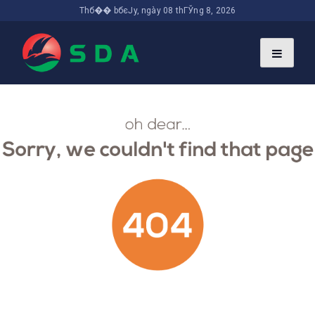
Thб�� bбєЈy, ngày 08 thГЎng 8, 2026